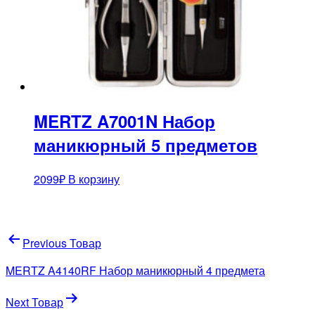
MERTZ A7001N Набор
маникюрный 5 предметов
2099
₽
В корзину
Навигация
Previous Товар
по
MERTZ A4140RF Набор маникюрный 4 предмета
записям
Next Товар