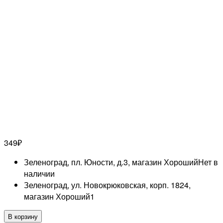
349
₽
Зеленоград, пл. Юности, д.3, магазин Хороший
Нет в
наличии
Зеленоград, ул. Новокрюковская, корп. 1824,
магазин Хороший
1
Количество
В корзину