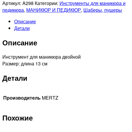
товара
Артикул:
A298
Категории:
Инструменты для маникюра и
MERTZ
педикюра
,
МАНИКЮР И ПЕДИКЮР
,
Шаберы, пушеры
A298
Описание
Инструмент
Детали
для
маникюра
Описание
двойной
Инструмент для маникюра двойной
Размер: длина 13 см
Детали
Производитель
MERTZ
Похожие