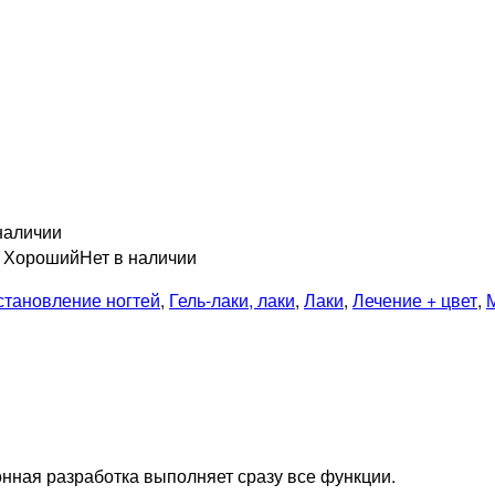
наличии
н Хороший
Нет в наличии
становление ногтей
,
Гель-лаки, лаки
,
Лаки
,
Лечение + цвет
,
ионная разработка выполняет сразу все функции.