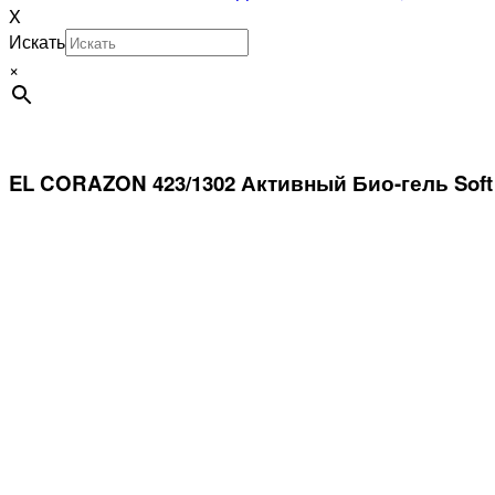
X
Искать
×
EL CORAZON 423/1302 Активный Био-гель Soft s