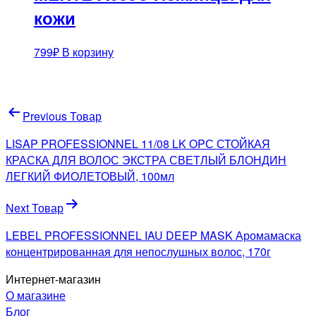
кожи
799
₽
В корзину
Навигация
Previous Товар
по
LISAP PROFESSIONNEL 11/08 LK OPС СТОЙКАЯ
записям
КРАСКА ДЛЯ ВОЛОС ЭКСТРА СВЕТЛЫЙ БЛОНДИН
ЛЕГКИЙ ФИОЛЕТОВЫЙ, 100мл
Next Товар
LEBEL PROFESSIONNEL IAU DEEP MASK Аромамаска
концентрированная для непослушных волос, 170г
Интернет-магазин
О магазине
Блог