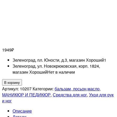
1949
₽
Зеленоград, пл. Юности, д.3, магазин Хороший
1
Зеленоград, ул. Новокрюковская, корп. 1824,
магазин Хороший
Нет в наличии
Количество
В корзину
товара
Артикул:
10207
Категории:
бальзам, лосьон,масло
,
GEHWOL
МАНИКЮР И ПЕДИКЮР
,
Средства для ног
,
Уход для рук
PROFESSIONNEL
и ног
Интенсивный
Описание
крем
Детали