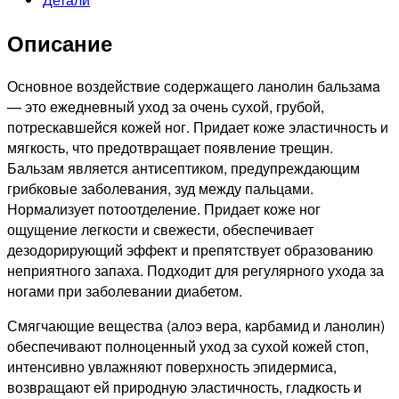
(Голубой
бальзам)
Описание
для
ног,
125мл
Основное воздействие содержащего ланолин бальзамa
— это ежедневный уход за очень сухой, грубой,
потрескавшейся кожей ног. Придает коже эластичность и
мягкость, что предотвращает появление трещин.
Бальзам является антисептиком, предупреждающим
грибковые заболевания, зуд между пальцами.
Нормализует потоотделение. Придает коже ног
ощущение легкости и свежести, обеспечивает
дезодорирующий эффект и препятствует образованию
неприятного запаха. Подходит для регулярного ухода за
ногами при заболевании диабетом.
Смягчающие вещества (алоэ вера, карбамид и ланолин)
обеспечивают полноценный уход за сухой кожей стоп,
интенсивно увлажняют поверхность эпидермиса,
возвращают ей природную эластичность, гладкость и