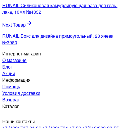
по
RUNAIL Силиконовая камуфлирующая база для гель-
записям
лака, 10мл №4332
Next Товар
RUNAIL Бокс для дизайна прямоугольный, 28 ячеек
№3980
Интернет-магазин
О магазине
Блог
Акции
Информация
Помощь
Условия доставки
Возврат
Каталог
Наши контакты
+7 (499) 717-81-96
+7 (499) 734-17-59
+7(916)808-03-55