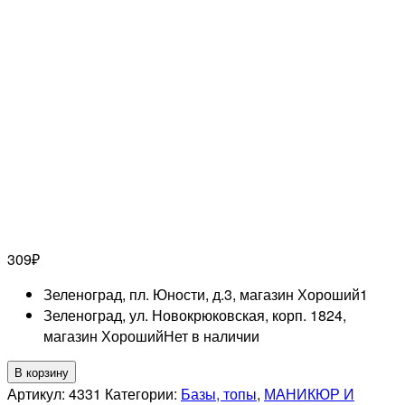
309
₽
Зеленоград, пл. Юности, д.3, магазин Хороший
1
Зеленоград, ул. Новокрюковская, корп. 1824,
магазин Хороший
Нет в наличии
Количество
В корзину
товара
Артикул:
4331
Категории:
Базы, топы
,
МАНИКЮР И