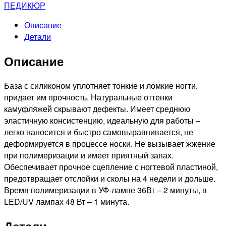
RUNAIL
ПЕДИКЮР
Силиконовая
Описание
камуфлирующая
Детали
база
для
Описание
гель-
лака,
10мл
База с силиконом уплотняет тонкие и ломкие ногти,
№4331
придает им прочность. Натуральные оттенки
камуфляжей скрывают дефекты. Имеет среднюю
эластичную консистенцию, идеальную для работы –
легко наносится и быстро самовыравнивается, не
деформируется в процессе носки. Не вызывает жжение
при полимеризации и имеет приятный запах.
Обеспечивает прочное сцепление с ногтевой пластиной,
предотвращает отслойки и сколы на 4 недели и дольше.
Время полимеризации в УФ-лампе 36Вт – 2 минуты, в
LED/UV лампах 48 Вт – 1 минута.