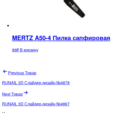
MERTZ A50-4 Пилка сапфировая
89
₽
В корзину
Навигация
Previous Товар
по
RUNAIL 3D Слайдер-дизайн №4878
записям
Next Товар
RUNAIL 3D Слайдер-дизайн №4867