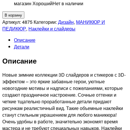
магазин Хороший
Нет в наличии
Количество
В корзину
товара
Артикул:
4875
Категории:
Дизайн
,
МАНИКЮР И
RUNAIL
ПЕДИКЮР
,
Наклейки и слайдеры
3D
Описание
Слайдер-
Детали
дизайн
№4875
Описание
Новые зимние коллекции 3D слайдеров и стикеров с 3D-
эффектом – это яркие забавные герои, уютные
новогодние мотивы и надписи с пожеланиями, которые
создают праздничное настроение. Сочные оттенки и
четкие тщательно проработанные детали придают
рисункам реалистичный вид. Такие объемные наклейки
станут стильным украшением для любого маникюра!
Очень удобны в работе, значительно экономят время
мастера и не требуют специальных навыков. Наклейки