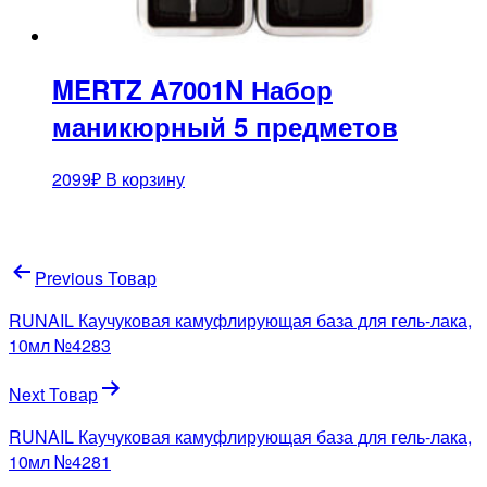
MERTZ A7001N Набор
маникюрный 5 предметов
2099
₽
В корзину
Навигация
Previous Товар
по
RUNAIL Каучуковая камуфлирующая база для гель-лака,
записям
10мл №4283
Next Товар
RUNAIL Каучуковая камуфлирующая база для гель-лака,
10мл №4281