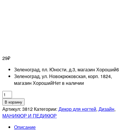
29
₽
Зеленоград, пл. Юности, д.3, магазин Хороший
6
Зеленоград, ул. Новокрюковская, корп. 1824,
магазин Хороший
Нет в наличии
Количество
товара
В корзину
RUNAIL
Артикул:
3812
Категории:
Декор для ногтей
,
Дизайн
,
Дизайн
МАНИКЮР И ПЕДИКЮР
для
Описание
ногтей: