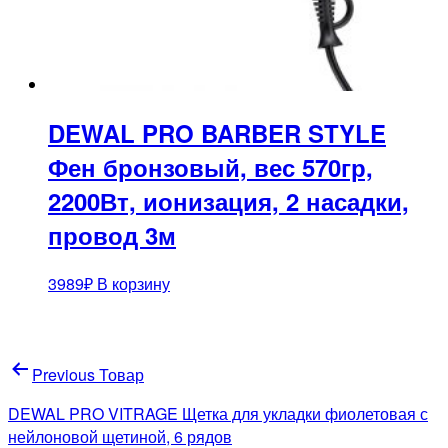
DEWAL PRO BARBER STYLE
Фен бронзовый, вес 570гр,
2200Вт, ионизация, 2 насадки,
провод 3м
3989
₽
В корзину
Навигация
Previous Товар
по
DEWAL PRO VITRAGE Щетка для укладки фиолетовая с
записям
нейлоновой щетиной, 6 рядов