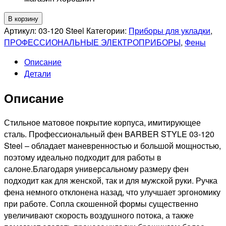
Количество
В корзину
товара
Артикул:
03-120 Steel
Категории:
Приборы для укладки
,
DEWAL
ПРОФЕССИОНАЛЬНЫЕ ЭЛЕКТРОПРИБОРЫ
,
Фены
PRO
Описание
BARBER
Детали
STYLE
Фен
Описание
серебристый,
вес
570гр,
Стильное матовое покрытие корпуса, имитирующее
2200Вт,
сталь. Профессиональный фен BARBER STYLE 03-120
ионизация,
Steel – обладает маневренностью и большой мощностью,
2
поэтому идеально подходит для работы в
насадки,
салоне.Благодаря универсальному размеру фен
провод
подходит как для женской, так и для мужской руки. Ручка
3м
фена немного отклонена назад, что улучшает эргономику
при работе. Сопла скошенной формы существенно
увеличивают скорость воздушного потока, а также