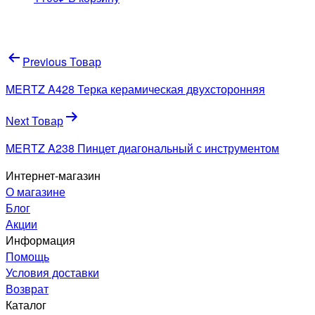
Навигация
Previous Товар
по
MERTZ A428 Терка керамическая двухсторонняя
записям
Next Товар
MERTZ A238 Пинцет диагональный с инструментом
Интернет-магазин
О магазине
Блог
Акции
Информация
Помощь
Условия доставки
Возврат
Каталог