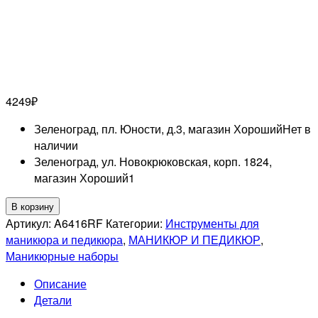
4249
₽
Зеленоград, пл. Юности, д.3, магазин Хороший
Нет в
наличии
Зеленоград, ул. Новокрюковская, корп. 1824,
магазин Хороший
1
Количество
В корзину
товара
Артикул:
A6416RF
Категории:
Инструменты для
MERTZ
маникюра и педикюра
,
МАНИКЮР И ПЕДИКЮР
,
A6416RF
Маникюрные наборы
Набор
Описание
маникюрный
Детали
6