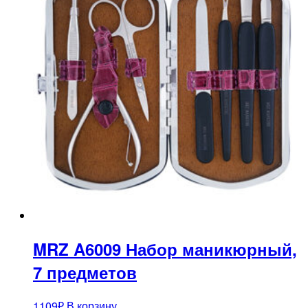
MRZ A6009 Набор маникюрный,
7 предметов
1109
₽
В корзину