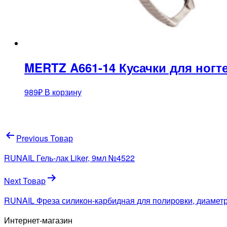
MERTZ A661-14 Кусачки для ногт
989
₽
В корзину
Навигация
Previous Товар
по
RUNAIL Гель-лак Liker, 9мл №4522
записям
Next Товар
RUNAIL Фреза силикон-карбидная для полировки, диамет
Интернет-магазин