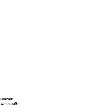
наличии
н Хороший
1