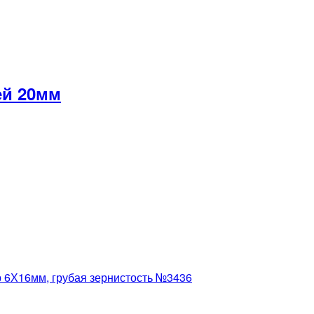
ей 20мм
р 6Х16мм, грубая зернистость №3436