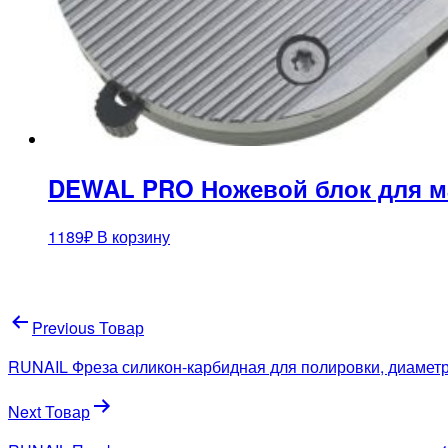
DEWAL PRO Ножевой блок для маш
1189
₽
В корзину
Навигация
Previous Товар
по
RUNAIL Фреза силикон-карбидная для полировки, диамет
записям
Next Товар