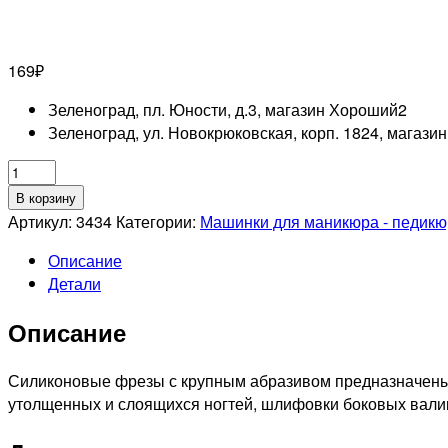
169
₽
Зеленоград, пл. Юности, д.3, магазин Хороший
2
Зеленоград, ул. Новокрюковская, корп. 1824, магази
Количество
товара
В корзину
RUNAIL
Артикул:
3434
Категории:
Машинки для маникюра - педикю
Фреза
Описание
силикон-
Детали
карбидная
для
Описание
полировки,
диаметр
6Х16мм,
Силиконовые фрезы с крупным абразивом предназначены в
мелкая
утолщенных и слоящихся ногтей, шлифовки боковых валико
зернистость
№3434