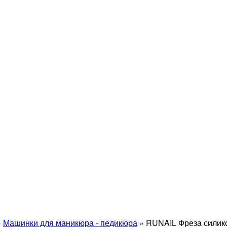
»
Машинки для маникюра - педикюра
»
RUNAIL Фреза силико