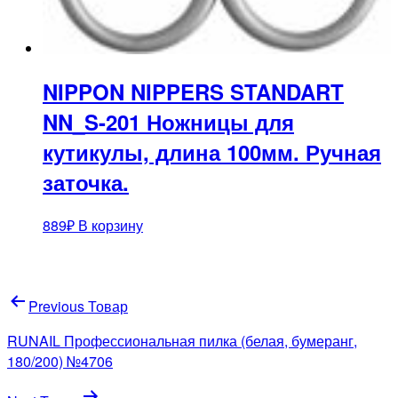
NIPPON NIPPERS STANDART
NN_S-201 Ножницы для
кутикулы, длина 100мм. Ручная
заточка.
889
₽
В корзину
Навигация
Previous Товар
по
RUNAIL Профессиональная пилка (белая, бумеранг,
записям
180/200) №4706