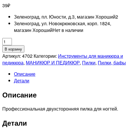
39
₽
Зеленоград, пл. Юности, д.3, магазин Хороший
2
Зеленоград, ул. Новокрюковская, корп. 1824,
магазин Хороший
Нет в наличии
Количество
товара
В корзину
RUNAIL
Артикул:
4702
Категории:
Инструменты для маникюра и
Профессиональная
педикюра
,
МАНИКЮР И ПЕДИКЮР
,
Пилки
,
Пилки, бафы
пилка
Описание
(белая,
Детали
бумеранг,
100/100)
Описание
№4702
Профессиональная двухсторонняя пилка для ногтей.
Детали