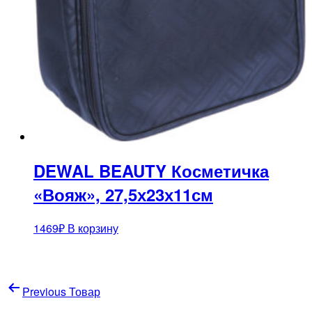
DEWAL BEAUTY Косметичка
«Вояж», 27,5х23х11см
1469
₽
В корзину
Навигация
Previous Товар