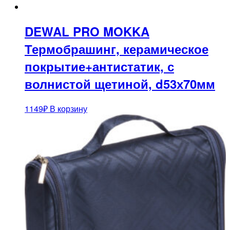
DEWAL PRO MOKKA
Термобрашинг, керамическое
покрытие+антистатик, с
волнистой щетиной, d53х70мм
1149
₽
В корзину