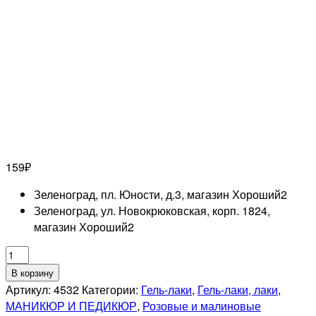
159
₽
Зеленоград, пл. Юности, д.3, магазин Хороший
2
Зеленоград, ул. Новокрюковская, корп. 1824,
магазин Хороший
2
Количество
товара
В корзину
RUNAIL
Артикул:
4532
Категории:
Гель-лаки
,
Гель-лаки, лаки
,
Гель-
МАНИКЮР И ПЕДИКЮР
,
Розовые и малиновые