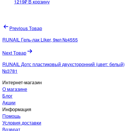
1219
₽
В корзину
Навигация
Previous Товар
по
RUNAIL Гель-лак Liker, 9мл №4555
записям
Next Товар
RUNAIL Дотс пластиковый двухсторонний (цвет: белый)
№3781
Интернет-магазин
О магазине
Блог
Акции
Информация
Помощь
Условия доставки
Возврат