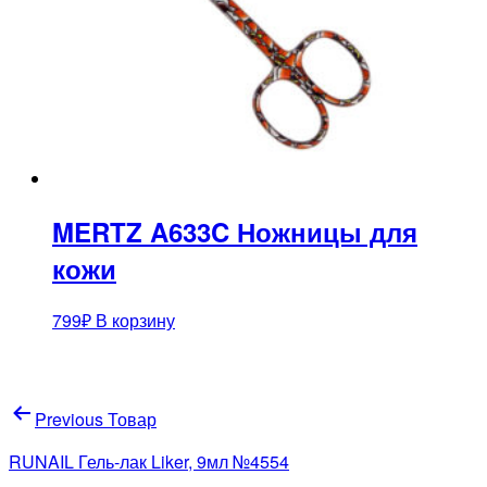
MERTZ A633C Ножницы для
кожи
799
₽
В корзину
Навигация
Previous Товар
по
RUNAIL Гель-лак Liker, 9мл №4554