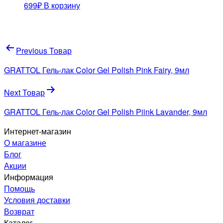
699
₽
В корзину
Навигация
Previous Товар
по
GRATTOL Гель-лак Color Gel Polish Pink Fairy, 9мл
записям
Next Товар
GRATTOL Гель-лак Color Gel Polish Piink Lavander, 9мл
Интернет-магазин
О магазине
Блог
Акции
Информация
Помощь
Условия доставки
Возврат
Каталог