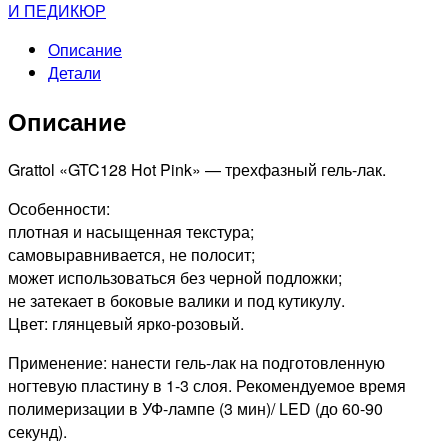
GRATTOL
И ПЕДИКЮР
Гель-
Описание
лак
Детали
Color
Gel
Описание
Polish
Hot
Pink,
Grattol «GTC128 Hot Pink» — трехфазный гель-лак.
9мл
Особенности:
плотная и насыщенная текстура;
самовыравнивается, не полосит;
может использоваться без черной подложки;
не затекает в боковые валики и под кутикулу.
Цвет: глянцевый ярко-розовый.
Применение: нанести гель-лак на подготовленную
ногтевую пластину в 1-3 слоя. Рекомендуемое время
полимеризации в УФ-лампе (3 мин)/ LED (до 60-90
секунд).