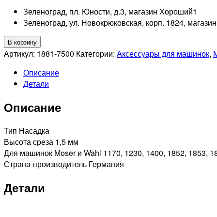
Зеленоград, пл. Юности, д.3, магазин Хороший
1
Зеленоград, ул. Новокрюковская, корп. 1824, магази
Количество
В корзину
товара
Артикул:
1881-7500
Категории:
Аксессуары для машинок
,
MOSER
Описание
Насадка
Детали
пластиковая,
1,5мм
Описание
для
машинок
1884,1871,1874
Тип Насадка
Высота среза 1,5 мм
Для машинок Moser и Wahl 1170, 1230, 1400, 1852, 1853, 18
Страна-производитель Германия
Детали