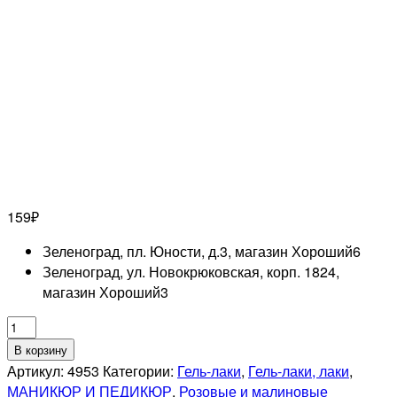
159
₽
Зеленоград, пл. Юности, д.3, магазин Хороший
6
Зеленоград, ул. Новокрюковская, корп. 1824,
магазин Хороший
3
Количество
товара
В корзину
RUNAIL
Артикул:
4953
Категории:
Гель-лаки
,
Гель-лаки, лаки
,
Гель-
МАНИКЮР И ПЕДИКЮР
,
Розовые и малиновые