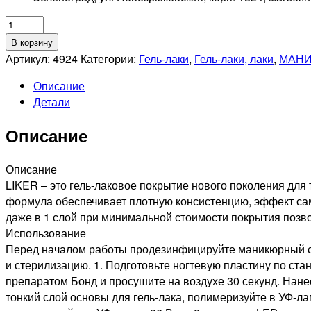
Количество
товара
В корзину
RUNAIL
Артикул:
4924
Категории:
Гель-лаки
,
Гель-лаки, лаки
,
МАНИ
Гель-
Описание
лак
Детали
Liker,
9мл
Описание
№4924
Описание
LIKER – это гель-лаковое покрытие нового поколения для 
формула обеспечивает плотную консистенцию, эффект сам
даже в 1 слой при минимальной стоимости покрытия позво
Использование
Перед началом работы продезинфицируйте маникюрный ст
и стерилизацию. 1. Подготовьте ногтевую пластину по ст
препаратом Бонд и просушите на воздухе 30 секунд. Нан
тонкий слой основы для гель-лака, полимеризуйте в УФ-ла