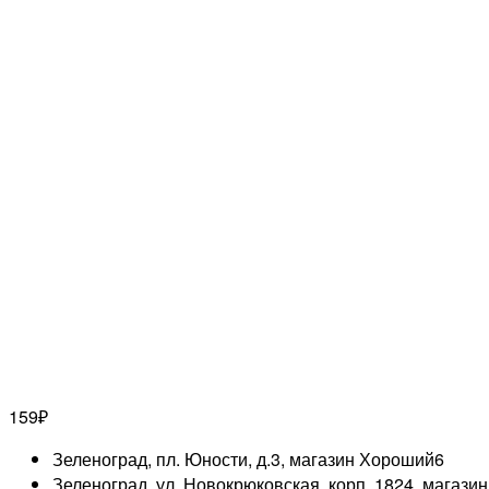
159
₽
Зеленоград, пл. Юности, д.3, магазин Хороший
6
Зеленоград, ул. Новокрюковская, корп. 1824, магази