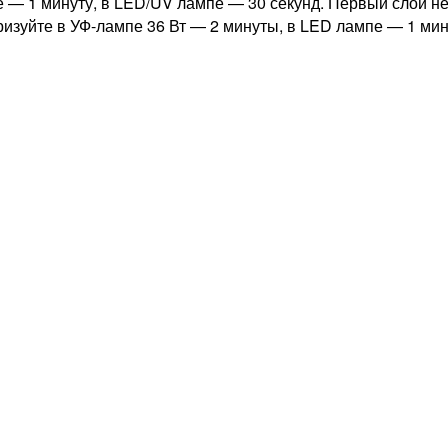
 — 1 минуту, в LED/UV лампе — 30 секунд. Первый слой не
меризуйте в УФ-лампе 36 Вт — 2 минуты, в LED лампе — 1 ми