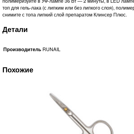
полимеризуйте в УФ-лампе 36 Вт — 2 минуты, в LED лампе
топ для гель-лака (с липким или без липкого слоя), поли
снимите с топа липкий слой препаратом Клинсер Плюс.
Детали
Производитель
RUNAIL
Похожие