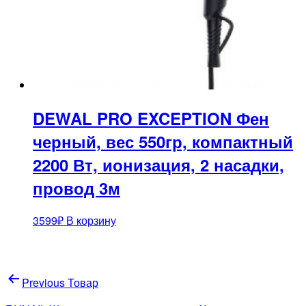
DEWAL PRO EXCEPTION Фен
черный, вес 550гр, компактный
2200 Вт, ионизация, 2 насадки,
провод 3м
3599
₽
В корзину
Навигация
Previous Товар
по