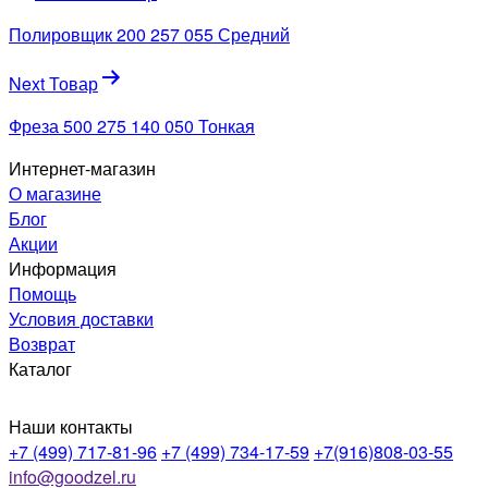
по
Полировщик 200 257 055 Средний
записям
Next Товар
Фреза 500 275 140 050 Тонкая
Интернет-магазин
О магазине
Блог
Акции
Информация
Помощь
Условия доставки
Возврат
Каталог
Наши контакты
+7 (499) 717-81-96
+7 (499) 734-17-59
+7(916)808-03-55
info@goodzel.ru