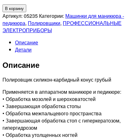
Количество
В корзину
товара
Артикул:
05235
Категории:
Машинки для маникюра -
Полировщик
педикюра
,
Полировщики
,
ПРОФЕССИОНАЛЬНЫЕ
200
ЭЛЕКТРОПРИБОРЫ
243
Описание
055
Детали
Грубый
Описание
Полировщик силикон-карбидный конус грубый
Применяется в аппаратном маникюре и педикюре:
• Обработка мозолей и шероховатостей
• Завершающая обработка стопы
• Обработка межпальцевого пространства
• Завершающая обработка стоп с гиперкератозом,
гипергидрозом
• Обработка утолщенных ногтей