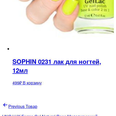
SOPHIN 0231 лак для ногтей,
12мл
499
₽
В корзину
Навигация
Previous Товар
по