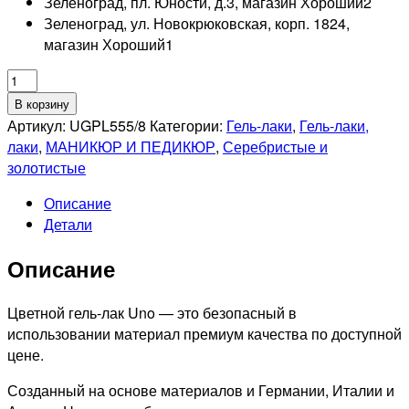
Зеленоград, пл. Юности, д.3, магазин Хороший
2
Зеленоград, ул. Новокрюковская, корп. 1824,
магазин Хороший
1
Количество
товара
В корзину
UNO
Артикул:
UGPL555/8
Категории:
Гель-лаки
,
Гель-лаки,
555
лаки
,
МАНИКЮР И ПЕДИКЮР
,
Серебристые и
Гель-
золотистые
лак
Описание
Лунное
Детали
затмение
-
Описание
Lunar
Eclipse,
8мл
Цветной гель-лак Uno — это безопасный в
использовании материал премиум качества по доступной
цене.
Созданный на основе материалов и Германии, Италии и