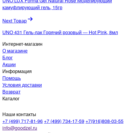
UNO LUX Forma Gel Natural Rose Моделирующий
записям
камуфлирующий гель, 15гр
Next Товар
UNO 431 Гель-лак Горячий розовый — Hot Pink, 8мл
Интернет-магазин
О магазине
Блог
Акции
Информация
Помощь
Условия доставки
Возврат
Каталог
Наши контакты
+7 (499) 717-81-96
+7 (499) 734-17-59
+7(916)808-03-55
info@goodzel.ru