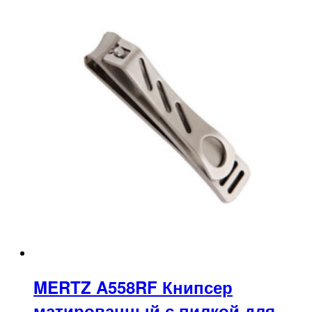
MERTZ A558RF Книпсер
матированный с пилкой для