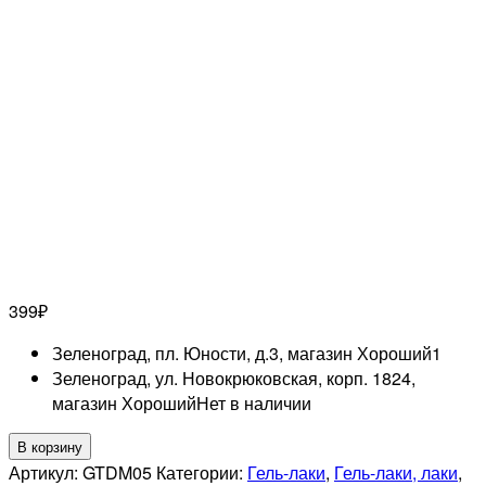
399
₽
Зеленоград, пл. Юности, д.3, магазин Хороший
1
Зеленоград, ул. Новокрюковская, корп. 1824,
магазин Хороший
Нет в наличии
Количество
В корзину
товара
Артикул:
GTDM05
Категории:
Гель-лаки
,
Гель-лаки, лаки
,