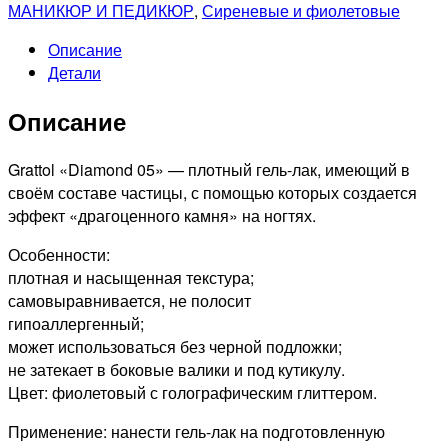
GRATTOL
МАНИКЮР И ПЕДИКЮР
,
Сиреневые и фиолетовые
Гель-
Описание
лак
Детали
Color
Gel
Описание
Polish
LS
Diamond
Grattol «Diamond 05» — плотный гель-лак, имеющий в
05,
своём составе частицы, с помощью которых создается
9мл
эффект «драгоценного камня» на ногтях.
Особенности:
плотная и насыщенная текстура;
самовыравнивается, не полосит
гипоаллергенный;
может использоваться без черной подложки;
не затекает в боковые валики и под кутикулу.
Цвет: фиолетовый с голографическим глиттером.
Применение: нанести гель-лак на подготовленную