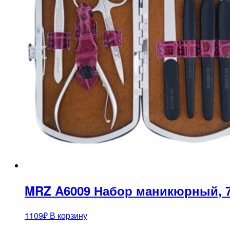
MRZ A6009 Набор маникюрный, 
1109
₽
В корзину