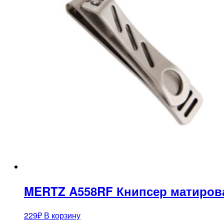
MERTZ A558RF Книпсер матирова
229
₽
В корзину