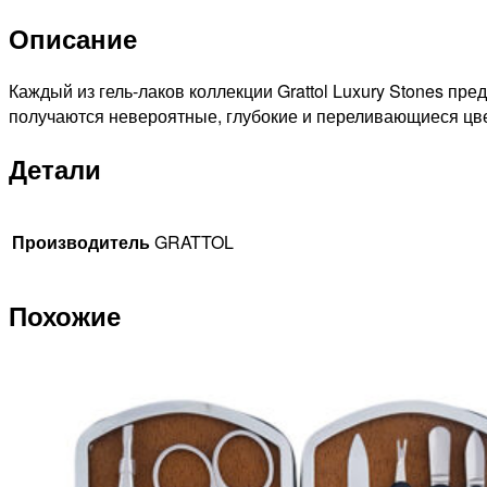
Color
Описание
Gel
Polish
LS
Каждый из гель-лаков коллекции Grattol Luxury Stones п
Ruby
получаются невероятные, глубокие и переливающиеся цвет
01,
Детали
9мл
Производитель
GRATTOL
Похожие