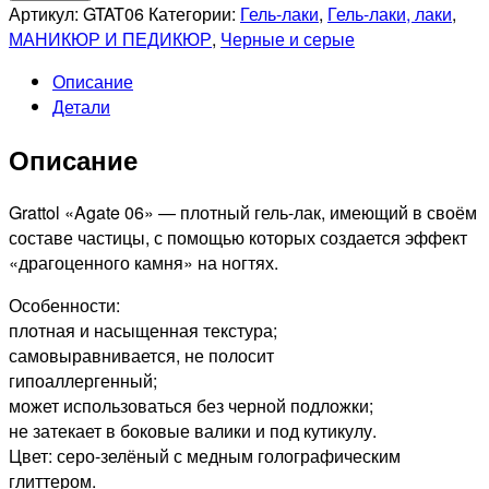
GRATTOL
Артикул:
GTAT06
Категории:
Гель-лаки
,
Гель-лаки, лаки
,
Гель-
МАНИКЮР И ПЕДИКЮР
,
Черные и серые
лак
Описание
Color
Детали
Gel
Polish
Описание
LS
Agate
06,
Grattol «Agate 06» — плотный гель-лак, имеющий в своём
9мл
составе частицы, с помощью которых создается эффект
«драгоценного камня» на ногтях.
Особенности:
плотная и насыщенная текстура;
самовыравнивается, не полосит
гипоаллергенный;
может использоваться без черной подложки;
не затекает в боковые валики и под кутикулу.
Цвет: серо-зелёный с медным голографическим
глиттером.