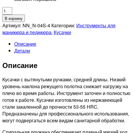
Количество
товара
В корзину
NIPPON
Артикул:
NN_N-04S-4
Категории:
Инструменты для
NIPPERS
маникюра и педикюра
,
Кусачки
NN_N-
Описание
04S-
Детали
4
Кусачки
Описание
для
кутикулы.
Лезвие
Кусачки с вытянутыми ручками, средней длины. Низкий
4мм.
уровень наклона режущего полотна снижает нагрузку на
Спиральная
плечо во время работы. Инструмент заточен и полностью
пружина.
готов к работе. Кусачки изготовлены из нержавеющей
Матовые
стали закаленной до прочности 53-55 HRC.
Предназначены для профессионального использования,
могут подвергаться всем видам санитарной обработки.
Спиральная пружина обеспечивает плавный мягкий ход