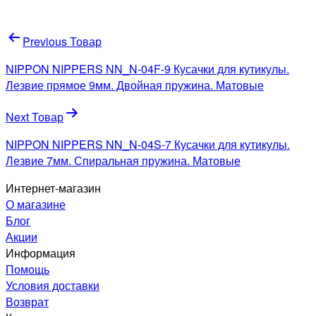
Навигация
Previous Товар
по
NIPPON NIPPERS NN_N-04F-9 Кусачки для кутикулы.
записям
Лезвие прямое 9мм. Двойная пружина. Матовые
Next Товар
NIPPON NIPPERS NN_N-04S-7 Кусачки для кутикулы.
Лезвие 7мм. Спиральная пружина. Матовые
Интернет-магазин
О магазине
Блог
Акции
Информация
Помощь
Условия доставки
Возврат