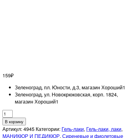
159
₽
Зеленоград, пл. Юности, д.3, магазин Хороший
1
Зеленоград, ул. Новокрюковская, корп. 1824,
магазин Хороший
1
Количество
товара
В корзину
RUNAIL
Артикул:
4945
Категории:
Гель-лаки
,
Гель-лаки, лаки
,
Гель-
МАНИКЮР И ПЕДИКЮР
,
Сиреневые и фиолетовые