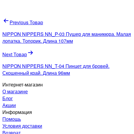
Навигация
Previous Товар
по
NIPPON NIPPERS NN_P-03 Пушер для маникюра. Малая
записям
лопатка. Топорик. Длина 107мм
Next Товар
NIPPON NIPPERS NN_T-04 Пинцет для бровей.
Скошенный край. Длина 96мм
Интернет-магазин
О магазине
Блог
Акции
Информация
Помощь
Условия доставки
Возврат