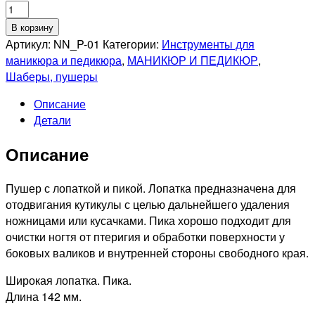
Количество
товара
В корзину
NIPPON
Артикул:
NN_P-01
Категории:
Инструменты для
NIPPERS
маникюра и педикюра
,
МАНИКЮР И ПЕДИКЮР
,
NN_P-
Шаберы, пушеры
01
Описание
Пушер
Детали
для
маникюра.
Описание
Широкая
лопатка.
Пика.
Пушер с лопаткой и пикой. Лопатка предназначена для
Длина
отодвигания кутикулы с целью дальнейшего удаления
142мм
ножницами или кусачками. Пика хорошо подходит для
очистки ногтя от птеригия и обработки поверхности у
боковых валиков и внутренней стороны свободного края.
Широкая лопатка. Пика.
Длина 142 мм.