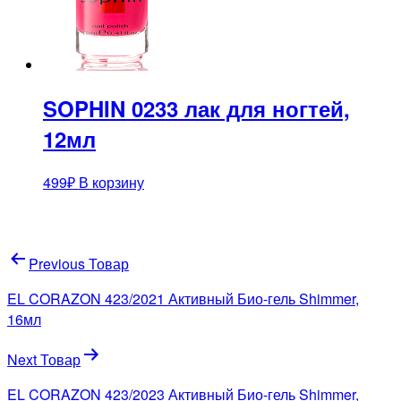
SOPHIN 0233 лак для ногтей,
12мл
499
₽
В корзину
Навигация
Previous Товар
по
EL CORAZON 423/2021 Активный Био-гель Shimmer,
записям
16мл
Next Товар
EL CORAZON 423/2023 Активный Био-гель Shimmer,