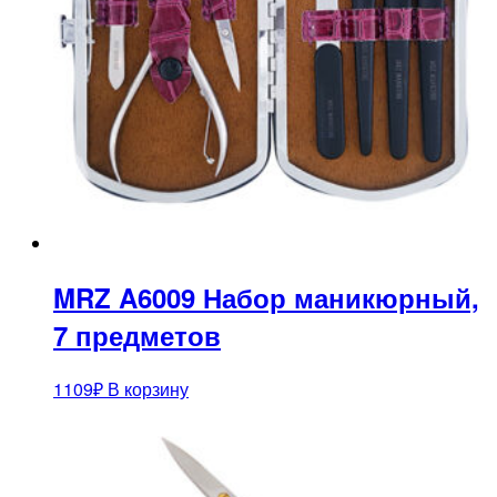
MRZ A6009 Набор маникюрный,
7 предметов
1109
₽
В корзину