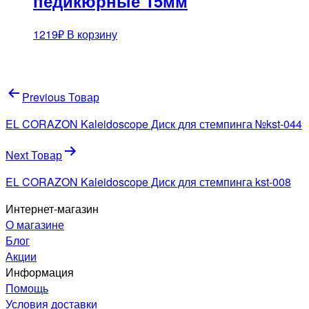
педикюрные 15мм
1219
₽
В корзину
Навигация
Previous Товар
по
EL CORAZON Kaleidoscope Диск для стемпинга №kst-044
записям
Next Товар
EL CORAZON Kaleidoscope Диск для стемпинга kst-008
Интернет-магазин
О магазине
Блог
Акции
Информация
Помощь
Условия доставки