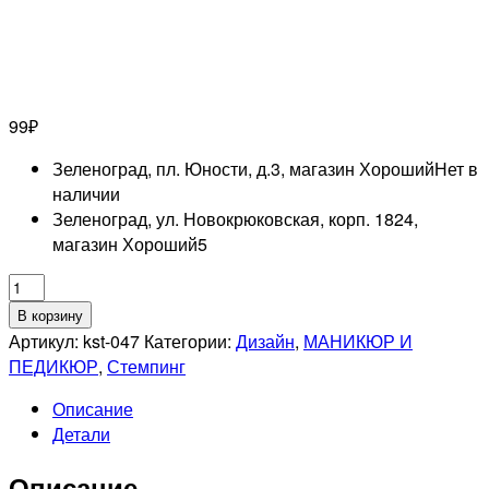
99
₽
Зеленоград, пл. Юности, д.3, магазин Хороший
Нет в
наличии
Зеленоград, ул. Новокрюковская, корп. 1824,
магазин Хороший
5
Количество
товара
В корзину
EL
Артикул:
kst-047
Категории:
Дизайн
,
МАНИКЮР И
CORAZON
ПЕДИКЮР
,
Стемпинг
Kaleidoscope
Описание
Диск
Детали
для
стемпинга
Описание
№kst-