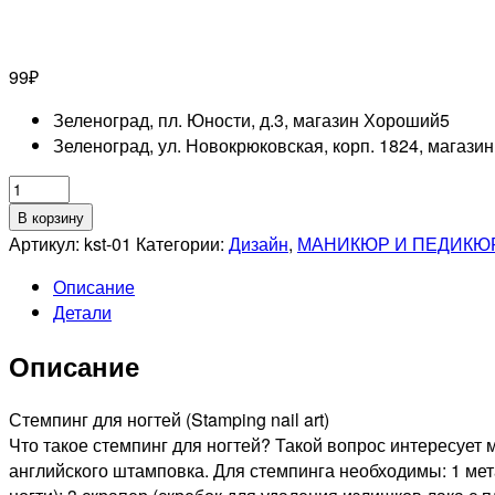
99
₽
Зеленоград, пл. Юности, д.3, магазин Хороший
5
Зеленоград, ул. Новокрюковская, корп. 1824, магази
Количество
товара
В корзину
EL
Артикул:
kst-01
Категории:
Дизайн
,
МАНИКЮР И ПЕДИКЮ
CORAZON
Описание
Kaleidoscope
Детали
Диск
для
Описание
стемпинга
kst-
01
Стемпинг для ногтей (Stamping nail art)
Что такое стемпинг для ногтей? Такой вопрос интересует
английского штамповка. Для стемпинга необходимы: 1 ме