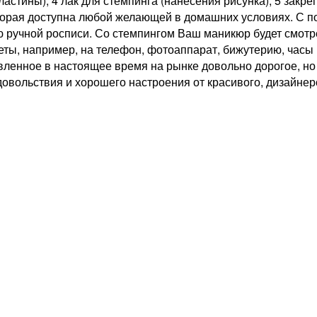
пластины); 4 лак для стемпинга (нанесения рисунка); 5 зак
оторая доступна любой желающей в домашних условиях. С 
 ручной росписи. Со стемпингом Ваш маникюр будет смотре
меты, например, на телефон, фотоаппарат, бижутерию, часы
вленное в настоящее время на рынке довольно дорогое, но
довольствия и хорошего настроения от красивого, дизайне