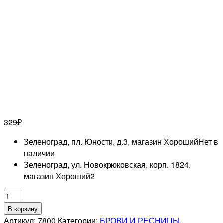
329
₽
Зеленоград, пл. Юности, д.3, магазин Хороший
Нет в
наличии
Зеленоград, ул. Новокрюковская, корп. 1824,
магазин Хороший
2
Количество
товара
В корзину
NAGARAKU
Артикул:
7800
Категории:
БРОВИ И РЕСНИЦЫ
,