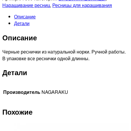
0,07B-
Наращивание ресниц
,
Ресницы для наращивания
10mm
Описание
Ресницы
Детали
черные
отдельной
Описание
длинны
Черные реснички из натуральной норки. Ручной работы.
В упаковке все реснички одной длинны.
Детали
Производитель
NAGARAKU
Похожие