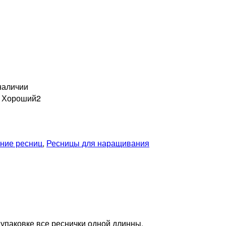
наличии
н Хороший
2
ние ресниц
,
Ресницы для наращивания
 упаковке все реснички одной длинны.