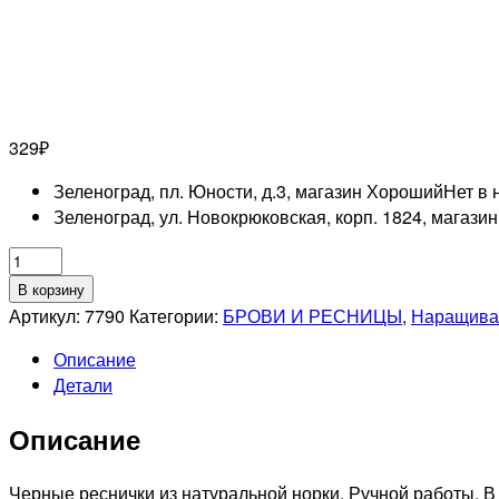
329
₽
Зеленоград, пл. Юности, д.3, магазин Хороший
Нет в 
Зеленоград, ул. Новокрюковская, корп. 1824, магази
Количество
товара
В корзину
NAGARAKU
Артикул:
7790
Категории:
БРОВИ И РЕСНИЦЫ
,
Наращива
0,07B-
Описание
11mm
Детали
Ресницы
черные
Описание
отдельной
длинны
Черные реснички из натуральной норки. Ручной работы. В