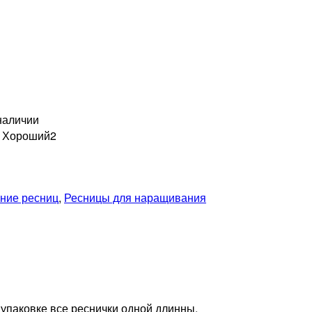
наличии
н Хороший
2
ние ресниц
,
Ресницы для наращивания
 упаковке все реснички одной длинны.