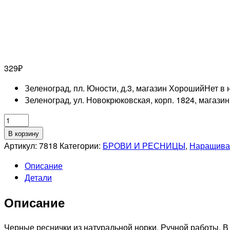
329
₽
Зеленоград, пл. Юности, д.3, магазин Хороший
Нет в 
Зеленоград, ул. Новокрюковская, корп. 1824, магази
Количество
товара
В корзину
NAGARAKU
Артикул:
7818
Категории:
БРОВИ И РЕСНИЦЫ
,
Наращива
0,12D-
Описание
14mm
Детали
Ресницы
черные
Описание
отдельной
длинны
Черные реснички из натуральной норки. Ручной работы. В