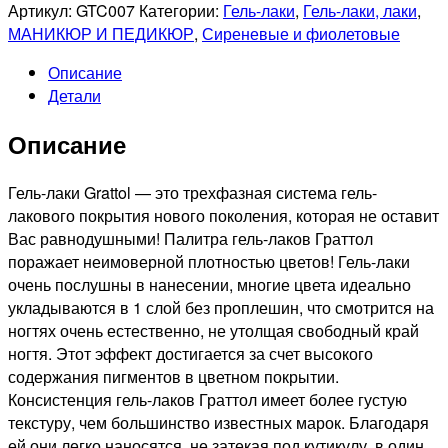
товара
Артикул:
GTC007
Категории:
Гель-лаки
,
Гель-лаки, лаки
,
GRATTOL
МАНИКЮР И ПЕДИКЮР
,
Сиреневые и фиолетовые
Гель-
Описание
лак
Детали
Color
Gel
Описание
Polish
Blue
Violet,
Гель-лаки Grattol — это трехфазная система гель-
9мл
лакового покрытия нового поколения, которая не оставит
Вас равнодушными! Палитра гель-лаков Граттол
поражает неимоверной плотностью цветов! Гель-лаки
очень послушны в нанесении, многие цвета идеально
укладываются в 1 слой без проплешин, что смотрится на
ногтях очень естественно, не утолщая свободный край
ногтя. Этот эффект достигается за счет высокого
содержания пигментов в цветном покрытии.
Консистенция гель-лаков Граттол имеет более густую
текстуру, чем большинство известных марок. Благодаря
ей они легко наносятся, не затекая под кутикулу, в один