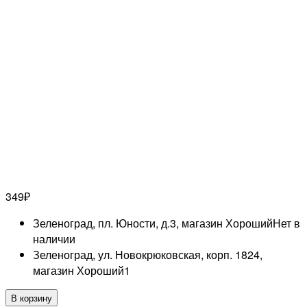
349
₽
Зеленоград, пл. Юности, д.3, магазин Хороший
Нет в
наличии
Зеленоград, ул. Новокрюковская, корп. 1824,
магазин Хороший
1
Количество
В корзину