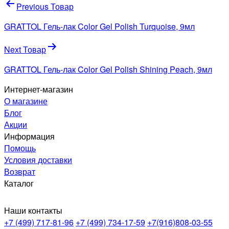
Навигация
Previous Товар
по
GRATTOL Гель-лак Color Gel Polish Turquoise, 9мл
записям
Next Товар
GRATTOL Гель-лак Color Gel Polish Shining Peach, 9мл
Интернет-магазин
О магазине
Блог
Акции
Информация
Помощь
Условия доставки
Возврат
Каталог
Наши контакты
+7 (499) 717-81-96
+7 (499) 734-17-59
+7(916)808-03-55