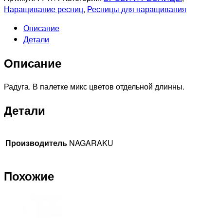
0,12D-
Наращивание ресниц
,
Ресницы для наращивания
13mm
Описание
Ресницы
Детали
цветные
отдельной
Описание
длинны
Радуга. В палетке микс цветов отдельной длинны.
Детали
Производитель
NAGARAKU
Похожие