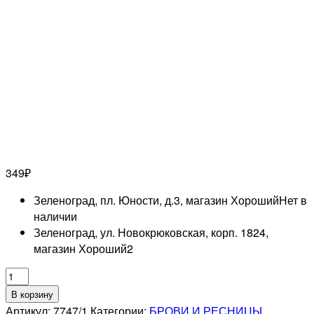
349
₽
Зеленоград, пл. Юности, д.3, магазин Хороший
Нет в
наличии
Зеленоград, ул. Новокрюковская, корп. 1824,
магазин Хороший
2
Количество
товара
В корзину
NAGARAKU
Артикул:
7747/1
Категории:
БРОВИ И РЕСНИЦЫ
,