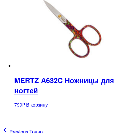
MERTZ A632C Ножницы для
ногтей
799
₽
В корзину
Навигация
Previous Товар