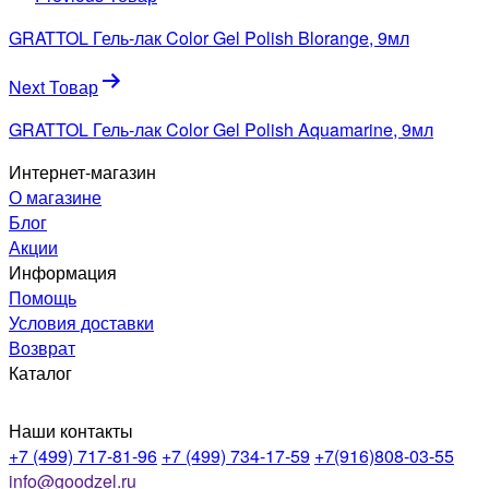
по
GRATTOL Гель-лак Color Gel Polish Blorange, 9мл
записям
Next Товар
GRATTOL Гель-лак Color Gel Polish Aquamarine, 9мл
Интернет-магазин
О магазине
Блог
Акции
Информация
Помощь
Условия доставки
Возврат
Каталог
Наши контакты
+7 (499) 717-81-96
+7 (499) 734-17-59
+7(916)808-03-55
info@goodzel.ru