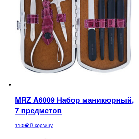
MRZ A6009 Набор маникюрный,
7 предметов
1109
₽
В корзину