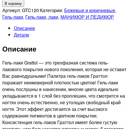
товара
В корзину
GRATTOL
Артикул:
GTC120
Категории:
Бежевые и коричневые
,
Гель-
Гель-лаки
,
Гель-лаки, лаки
,
МАНИКЮР И ПЕДИКЮР
лак
Описание
Color
Детали
Gel
Polish
Описание
Sunny
Orange,
9мл
Гель-лаки Grattol — это трехфазная система гель-
лакового покрытия нового поколения, которая не оставит
Вас равнодушными! Палитра гель-лаков Граттол
поражает неимоверной плотностью цветов! Гель-лаки
очень послушны в нанесении, многие цвета идеально
укладываются в 1 слой без проплешин, что смотрится на
ногтях очень естественно, не утолщая свободный край
ногтя. Этот эффект достигается за счет высокого
содержания пигментов в цветном покрытии.
Консистенция гель-лаков Граттол имеет более густую
текстуру, чем большинство известных марок. Благодаря