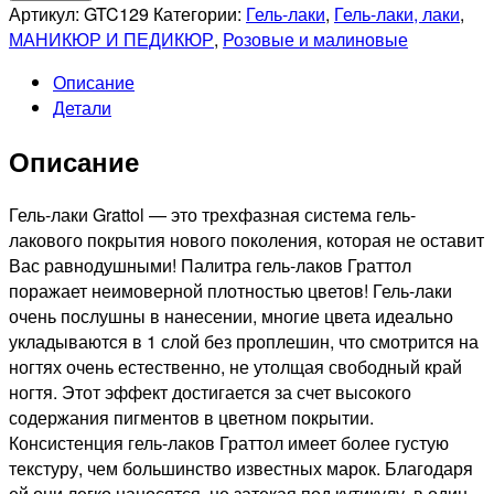
GRATTOL
Артикул:
GTC129
Категории:
Гель-лаки
,
Гель-лаки, лаки
,
Гель-
МАНИКЮР И ПЕДИКЮР
,
Розовые и малиновые
лак
Описание
Color
Детали
Gel
Polish
Описание
Beautiful
Rose,
9мл
Гель-лаки Grattol — это трехфазная система гель-
лакового покрытия нового поколения, которая не оставит
Вас равнодушными! Палитра гель-лаков Граттол
поражает неимоверной плотностью цветов! Гель-лаки
очень послушны в нанесении, многие цвета идеально
укладываются в 1 слой без проплешин, что смотрится на
ногтях очень естественно, не утолщая свободный край
ногтя. Этот эффект достигается за счет высокого
содержания пигментов в цветном покрытии.
Консистенция гель-лаков Граттол имеет более густую
текстуру, чем большинство известных марок. Благодаря
ей они легко наносятся, не затекая под кутикулу, в один