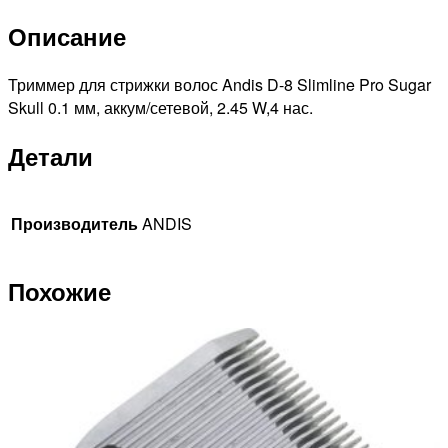
Slimline
Описание
Pro
Sugar
Skull
Триммер для стрижки волос Andis D-8 Slimline Pro Sugar
32620
Skull 0.1 мм, аккум/сетевой, 2.45 W,4 нас.
D-
Детали
8
аккумуляторно-
сетевой
Производитель
ANDIS
Похожие