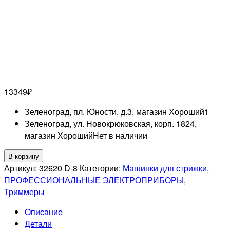
13349
₽
Зеленоград, пл. Юности, д.3, магазин Хороший
1
Зеленоград, ул. Новокрюковская, корп. 1824,
магазин Хороший
Нет в наличии
Количество
В корзину
товара
Артикул:
32620 D-8
Категории:
Машинки для стрижки
,
ANDIS
ПРОФЕССИОНАЛЬНЫЕ ЭЛЕКТРОПРИБОРЫ
,
Триммер
Триммеры
для
Описание
стрижки
Детали
волос