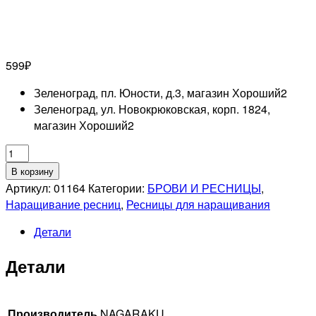
599
₽
Зеленоград, пл. Юности, д.3, магазин Хороший
2
Зеленоград, ул. Новокрюковская, корп. 1824,
магазин Хороший
2
Количество
товара
В корзину
NAGARAKU
Артикул:
01164
Категории:
БРОВИ И РЕСНИЦЫ
,
Ресницы
Наращивание ресниц
,
Ресницы для наращивания
черные,
Детали
16
линий,
Детали
отдельные
длины
(0.07,
Производитель
NAGARAKU
N,