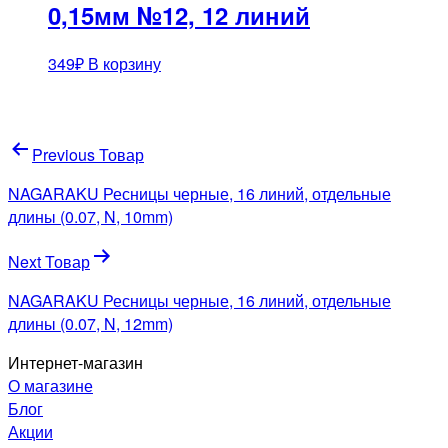
0,15мм №12, 12 линий
349
₽
В корзину
Навигация
Previous Товар
по
NAGARAKU Ресницы черные, 16 линий, отдельные
записям
длины (0.07, N, 10mm)
Next Товар
NAGARAKU Ресницы черные, 16 линий, отдельные
длины (0.07, N, 12mm)
Интернет-магазин
О магазине
Блог
Акции