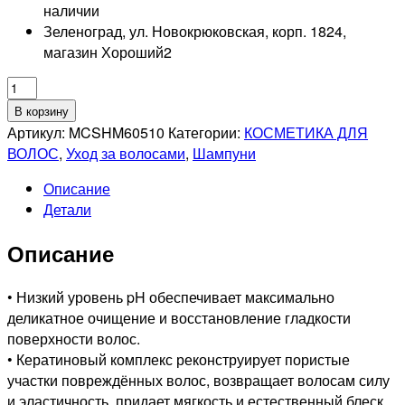
наличии
Зеленоград, ул. Новокрюковская, корп. 1824,
магазин Хороший
2
Количество
товара
В корзину
TEFIA
Артикул:
MCSHM60510
Категории:
КОСМЕТИКА ДЛЯ
PROFESSIONNEL
ВОЛОС
,
Уход за волосами
,
Шампуни
Шампунь
Описание
для
Детали
интенсивного
восстановления
Описание
волос,
1000мл
• Низкий уровень pH обеспечивает максимально
деликатное очищение и восстановление гладкости
поверхности волос.
• Кератиновый комплекс реконструирует пористые
участки повреждённых волос, возвращает волосам силу
и эластичность, придает мягкость и естественный блеск.