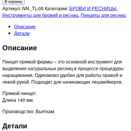
товара
В корзину
NIPPON
Артикул:
NN_TL-05
Категории:
БРОВИ И РЕСНИЦЫ
,
NIPPERS
Инструменты для бровей и ресниц
,
Пинцеты для ресниц
NN_TL-
Описание
05
Детали
Пинцет
для
Описание
наращивания
ресниц,
прямой,
Пинцет прямой формы – это основной инструмент для
длина
выделения натуральных ресниц в процессе процедуры
140
наращивания. Одинаково удобен для работы правой и
мм.
левой рукой. Подходит для начинающих лешмейкеров.
Ручная
Прямой пинцет.
заточка.
Длина 140 мм.
Производство: Вьетнам.
Детали