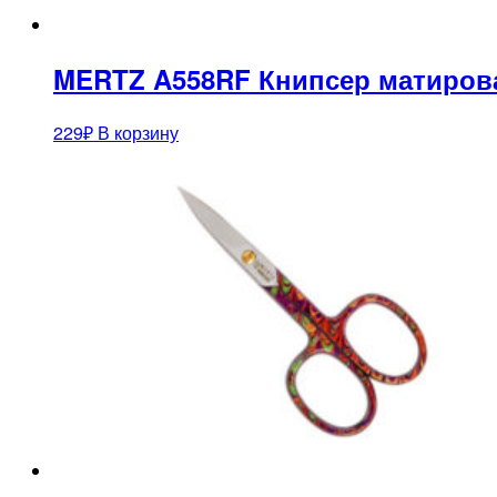
MERTZ A558RF Книпсер матирова
229
₽
В корзину