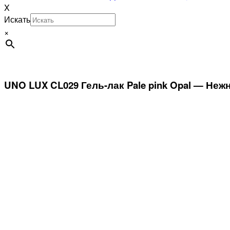
X
Искать
×
UNO LUX CL029 Гель-лак Pale pink Opal — Неж