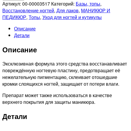
SEVERINA
Артикул:
00-00003517
Категорий:
Базы, топы
,
5
Восстановление ногтей
,
Для лаков
,
МАНИКЮР И
в
ПЕДИКЮР
,
Топы
,
Уход для ногтей и кутикулы
1
Описание
-
Детали
Укрепитель,
базовое
Описание
и
верхнее
покрытие
Эксклюзивная формула этого средства восстанавливает
Expert
повреждённую ногтевую пластину, предотвращает её
mini
нежелательную пигментацию, склеивает отошедшие
6600,
кромки слоящихся ногтей, защищает от потери влаги.
5.5мл
Препарат может также использоваться в качестве
верхнего покрытия для защиты маникюра.
Детали