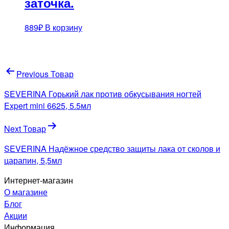
заточка.
889
₽
В корзину
Навигация
Previous Товар
по
SEVERINA Горький лак против обкусывания ногтей
записям
Expert mini 6625, 5.5мл
Next Товар
SEVERINA Надёжное средство защиты лака от сколов и
царапин, 5,5мл
Интернет-магазин
О магазине
Блог
Акции
Информация