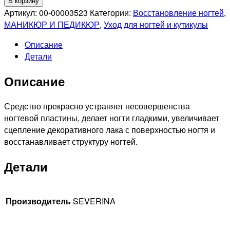
В корзину
SEVERINA
Артикул:
00-00003523
Категории:
Восстановление ногтей
,
Ультраблеск
МАНИКЮР И ПЕДИКЮР
,
Уход для ногтей и кутикулы
с
Описание
экстрактом
Детали
белого
чая
Описание
Expert
mini
6606,
Средство прекрасно устраняет несовершенства
5.5мл
ногтевой пластины, делает ногти гладкими, увеличивает
сцепление декоративного лака с поверхностью ногтя и
восстанавливает структуру ногтей.
Детали
Производитель
SEVERINA