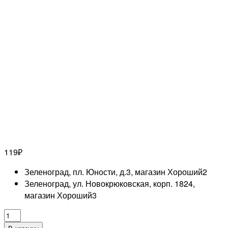
119
₽
Зеленоград, пл. Юности, д.3, магазин Хороший
2
Зеленоград, ул. Новокрюковская, корп. 1824,
магазин Хороший
3
Количество
товара