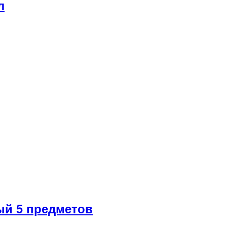
л
й 5 предметов