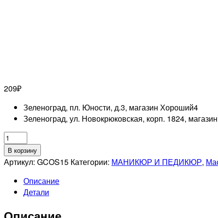
209
₽
Зеленоград, пл. Юности, д.3, магазин Хороший
4
Зеленоград, ул. Новокрюковская, корп. 1824, магази
Количество
товара
В корзину
GRATTOL
Артикул:
GCOS15
Категории:
МАНИКЮР И ПЕДИКЮР
,
Мас
Масло
Описание
для
Детали
кутикулы
Сuticle
Описание
Оil