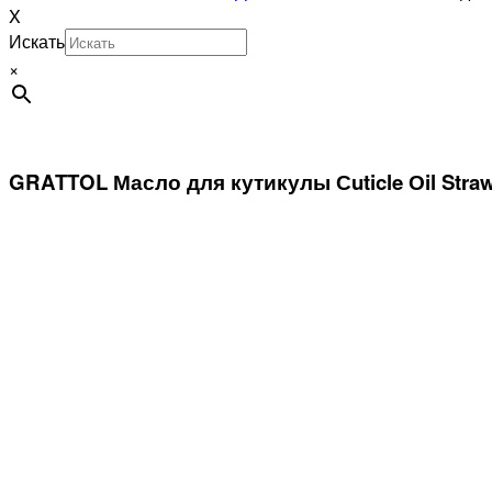
X
Искать
×
GRATTOL Масло для кутикулы Сuticle Оil Straw