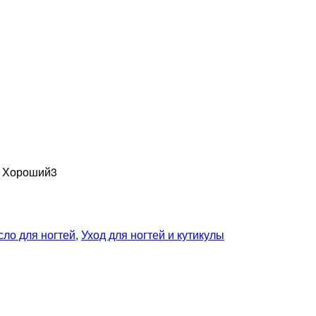
н Хороший
3
ло для ногтей
,
Уход для ногтей и кутикулы