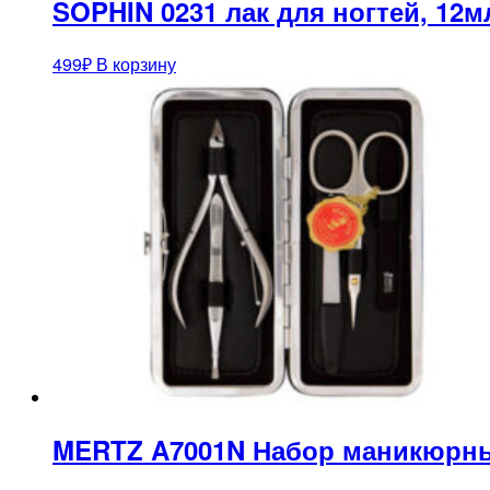
SOPHIN 0231 лак для ногтей, 12м
499
₽
В корзину
MERTZ A7001N Набор маникюрны