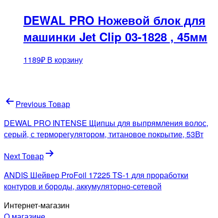
DEWAL PRO Ножевой блок для
машинки Jet Clip 03-1828 , 45мм
1189
₽
В корзину
Навигация
Previous Товар
по
DEWAL PRO INTENSE Щипцы для выпрямления волос,
записям
серый, с терморегулятором, титановое покрытие, 53Вт
Next Товар
ANDIS Шейвер ProFoil 17225 TS-1 для проработки
контуров и бороды, аккумуляторно-сетевой
Интернет-магазин
О магазине