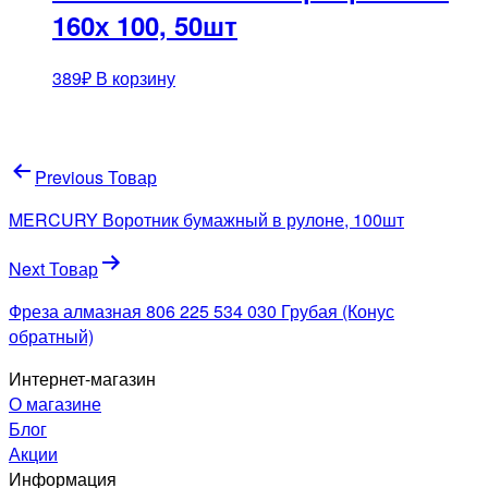
160х 100, 50шт
389
₽
В корзину
Навигация
Previous Товар
по
MERCURY Воротник бумажный в рулоне, 100шт
записям
Next Товар
Фреза алмазная 806 225 534 030 Грубая (Конус
обратный)
Интернет-магазин
О магазине
Блог
Акции
Информация