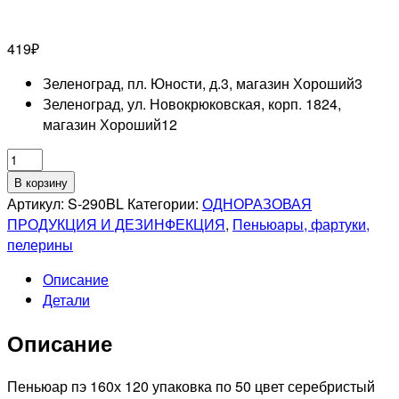
419
₽
Зеленоград, пл. Юности, д.3, магазин Хороший
3
Зеленоград, ул. Новокрюковская, корп. 1824,
магазин Хороший
12
Количество
товара
В корзину
MERCURY
Артикул:
S-290BL
Категории:
ОДНОРАЗОВАЯ
Пеньюар
ПРОДУКЦИЯ И ДЕЗИНФЕКЦИЯ
,
Пеньюары, фартуки,
полиэтиленовый
пелерины
серебристый
Описание
160х
Детали
120,
50шт
Описание
Пеньюар пэ 160х 120 упаковка по 50 цвет серебристый