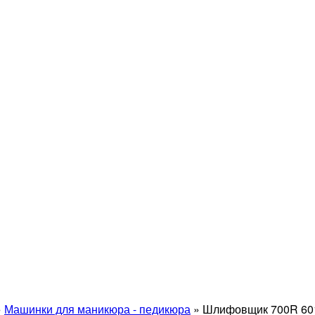
»
Машинки для маникюра - педикюра
»
Шлифовщик 700R 601