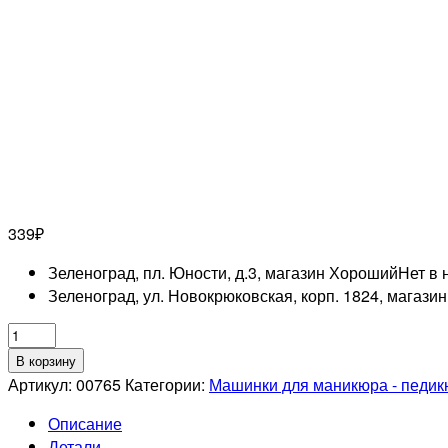
339
₽
Зеленоград, пл. Юности, д.3, магазин Хороший
Нет в 
Зеленоград, ул. Новокрюковская, корп. 1824, магази
Количество
товара
В корзину
Шлифовщик
Артикул:
00765
Категории:
Машинки для маникюра - педи
700R
Описание
601XF
Детали