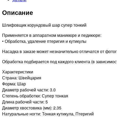
HP
030
Описание
624
Супер
тонкий
Шлифовщик корундовый шар супер тонкий
(Шар)
Применяется в аппаратном маникюре и педикюре:
• Обработка, удаление птеригия и кутикулы
Насадка в заказе может незначительно отличатся от фотог
Обработка подбирается под каждого клиента (в зависимост
Характеристики
Страна: Швейцария
Форма: Шар
Диаметр рабочей части: 3.0
Степень обработки: Супер тонкая
Длина рабочей части: 5
Диаметр хвостовика (мм): 2.35
Натуральные ногти: Тонкая кутикула, Птеригий